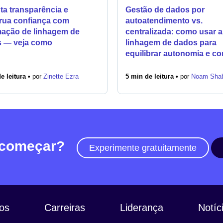
ta transparência e
Gestão de dados por
rua confiança com
autoatendimento vs.
ação de linhagem de
centralizada: como usar a
 — veja como
linhagem de dados para
equilibrar autonomia e co
e leitura •
por
Zinette Ezra
5 min de leitura •
por
Noam Sha
 começar?
Experimente gratuitamente
os
Carreiras
Liderança
Notíc