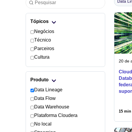
Data L
Tópicos
Negócios
Técnico
Parceiros
Cultura
20 de a
Cloud
Datab
Produto
feder
Data Lineage
supor
Data Flow
Data Warehouse
15 min 
Plataforma Cloudera
No local