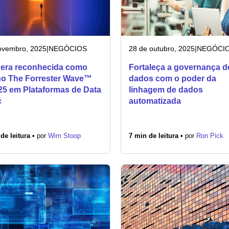
ovembro, 2025
|
NEGÓCIOS
28 de outubro, 2025
|
NEGÓCI
era reconhecida como
Fortaleça a governança d
 no The Forrester Wave™
dados com o poder da
25 em Plataformas de Data
linhagem de dados
c
automatizada
de leitura •
por
Wim Stoop
7 min de leitura •
por
Ron Pick