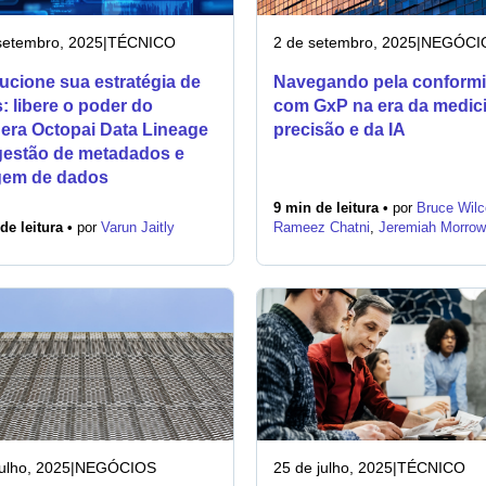
setembro, 2025
|
TÉCNICO
2 de setembro, 2025
|
NEGÓCI
ucione sua estratégia de
Navegando pela conform
: libere o poder do
com GxP na era da medic
era Octopai Data Lineage
precisão e da IA
gestão de metadados e
gem de dados
9 min de leitura •
por
Bruce Wilc
de leitura •
por
Varun Jaitly
Rameez Chatni
,
Jeremiah Morrow
julho, 2025
|
NEGÓCIOS
25 de julho, 2025
|
TÉCNICO