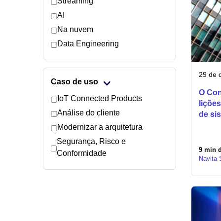
Streaming
AI
Na nuvem
Data Engineering
29 de 
Caso de uso
O Cont
IoT Connected Products
liçõe
Análise do cliente
de si
Modernizar a arquitetura
Segurança, Risco e
9 min d
Conformidade
Navita