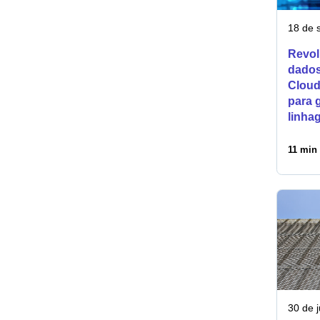
18 de 
Revol
dados
Cloud
para 
linha
11 min 
30 de 