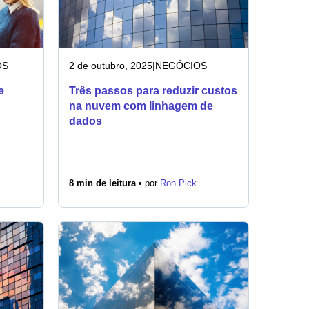
OS
2 de outubro, 2025
|
NEGÓCIOS
e
Três passos para reduzir custos
na nuvem com linhagem de
dados
8 min de leitura •
por
Ron Pick