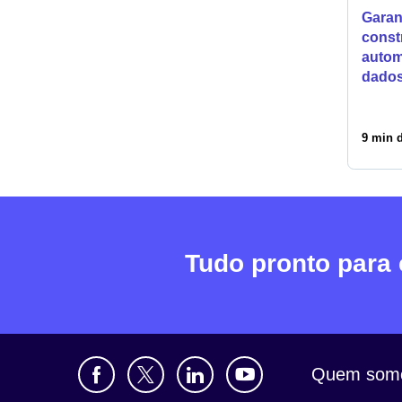
Garan
const
autom
dados
9 min d
Tudo pronto para
Quem som