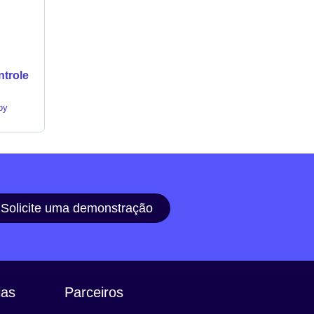
ntrole
by
Solicite uma demonstração
ias
Parceiros