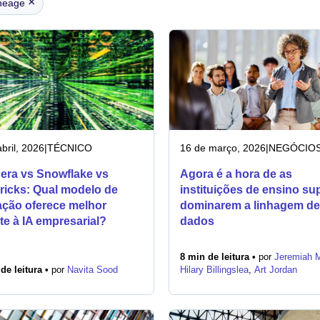
×
ineage
bril, 2026
|
TÉCNICO
16 de março, 2026
|
NEGÓCIO
era vs Snowflake vs
Agora é a hora de as
ricks: Qual modelo de
instituições de ensino su
ação oferece melhor
dominarem a linhagem de
te à IA empresarial?
dados
8 min de leitura •
por
Jeremiah 
de leitura •
por
Navita Sood
Hilary Billingslea
,
Art Jordan