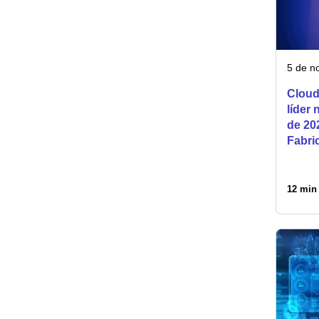
5 de n
Cloud
líder
de 20
Fabri
12 min 