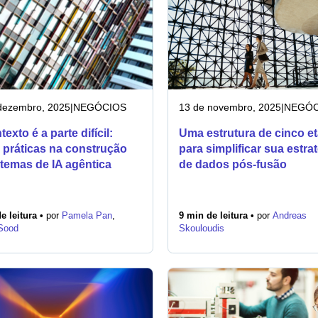
dezembro, 2025
|
NEGÓCIOS
13 de novembro, 2025
|
NEGÓC
exto é a parte difícil:
Uma estrutura de cinco e
s práticas na construção
para simplificar sua estra
stemas de IA agêntica
de dados pós-fusão
e leitura •
por
Pamela Pan
,
9 min de leitura •
por
Andreas
 Sood
Skouloudis