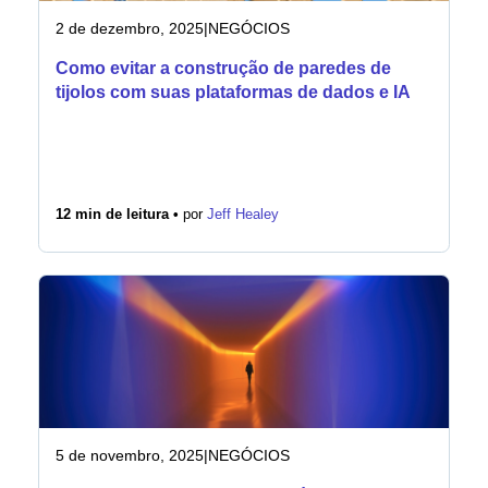
2 de dezembro, 2025
|
NEGÓCIOS
Como evitar a construção de paredes de
tijolos com suas plataformas de dados e IA
12 min de leitura •
por
Jeff Healey
5 de novembro, 2025
|
NEGÓCIOS