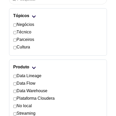
Indústria
Tópicos
Serviços financeiros
Negócios
Técnico
Fabricação
Parceiros
Cultura
Seguros
Telecomunicações
Produto
Tecnologia
Data Lineage
Data Flow
Setor público
Data Warehouse
Plataforma Cloudera
Saúde
No local
Streaming
Educação