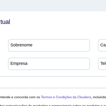
tual
Sobrenome
Ca
Empresa
Te
 entende e concorda com os
Termos e Condições da Cloudera
, incluin
ber comunicações de marketing e promocionais sobre os produtos e se