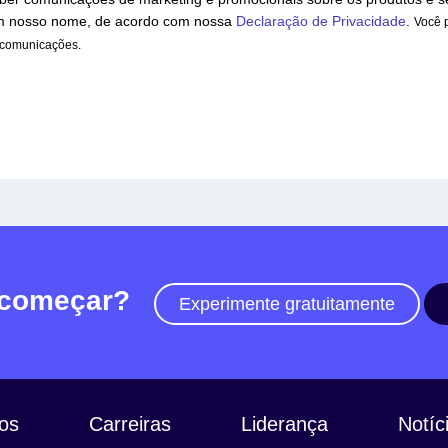
em nosso nome, de acordo com nossa
Declaração de Privacidade
.
Você 
 comunicações.
 começar?
Experimente gratuitamente
os
Carreiras
Liderança
Notíc