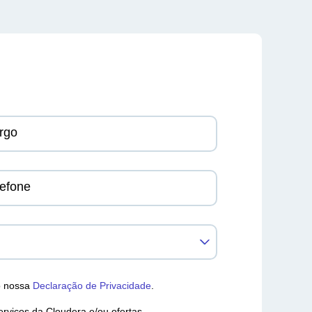
rgo
lefone
do nossa
Declaração de Privacidade
.
rviços da Cloudera e/ou ofertas