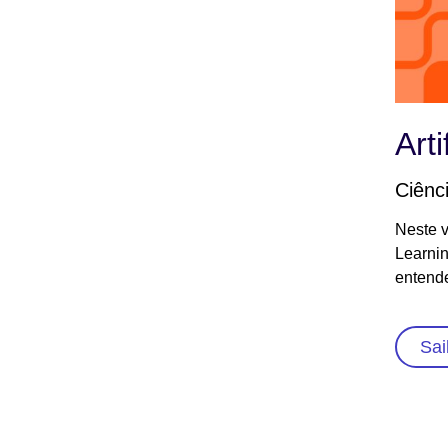
Arti
Ciênc
Neste 
Learnin
entend
Sai