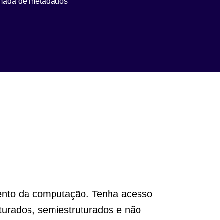
mada de metadados
ento da computação. Tenha acesso
uturados, semiestruturados e não