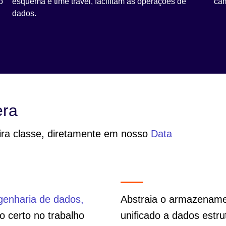
o
esquema e time travel, facilitam as operações de
ca
dados.
era
ira classe, diretamente em nosso
Data
genharia de dados,
Abstraia o armazenam
 certo no trabalho
unificado a dados estr