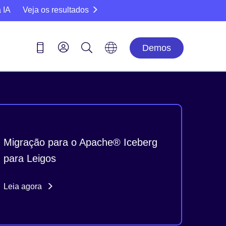
 IA
Veja os resultados
Demos
Migração para o Apache® Iceberg
para Leigos
Leia agora