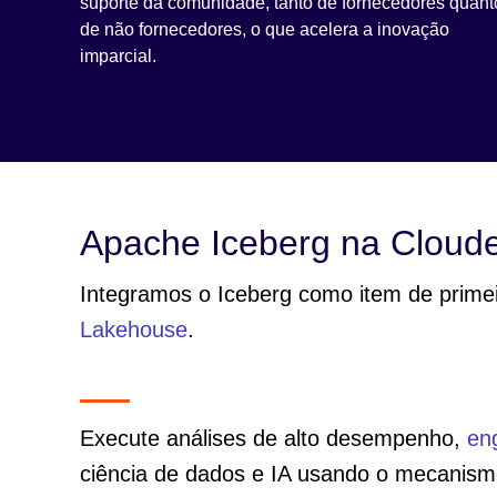
suporte da comunidade, tanto de fornecedores quant
de não fornecedores, o que acelera a inovação
imparcial.
Apache Iceberg na Cloud
Integramos o Iceberg como item de prime
Lakehouse
.
Execute análises de alto desempenho,
en
ciência de dados e IA usando o mecanismo