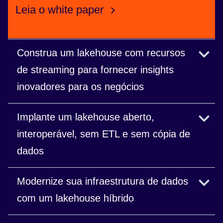
Leia o white paper
Construa um lakehouse com recursos
de streaming para fornecer insights
inovadores para os negócios
Conecte fontes de streaming para decisões
Implante um lakehouse aberto,
quase em tempo real.
interoperável, sem ETL e sem cópia de
dados
Compartilhe dados com facilidade e segurança
Modernize sua infraestrutura de dados
em diferentes unidades de negócios e parceiros
com um lakehouse híbrido
sem nunca copiar os dados.