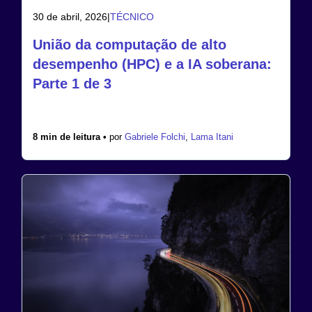
30 de abril, 2026
|
TÉCNICO
União da computação de alto
desempenho (HPC) e a IA soberana:
Parte 1 de 3
8 min de leitura •
por
Gabriele Folchi
,
Lama Itani