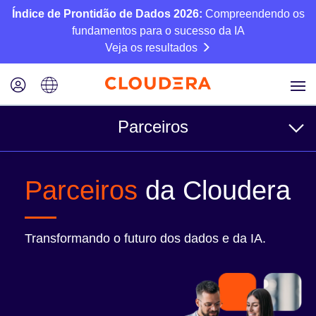
Índice de Prontidão de Dados 2026:
Compreendendo os
fundamentos para o sucesso da IA
Veja os resultados
Parceiros
Para clientes
Parceiros
da Cloudera
Encontre um parceiro
Arquiteturas de referência
Transformando o futuro dos dados e da IA.
Para parceiros