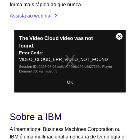
forma mais rápida do que nunca.
Assista ao webinar
This
The Video Cloud video was not
Close
is
found.
Modal
a
Error Code:
Dialog
modal
VIDEO_CLOUD_ERR_VIDEO_NOT_FOUND
window.
Session ID:
2026-08-06:ee6cb244cdc192fc8d27595c
Player
Element ID:
vjs_video_3
OK
Sobre a IBM
A International Business Machines Corporation ou
IBM é uma multinacional americana de tecnologia e