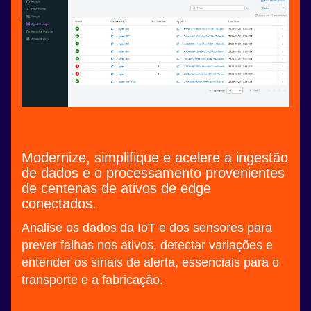
Modernize, simplifique e acelere a ingestão
de dados e o processamento provenientes
de centenas de ativos de edge
conectados.
Analise os dados da IoT e dos sensores para
prever falhas nos ativos, detectar variações e
entender os sinais de alerta, essenciais para o
transporte e a fabricação.