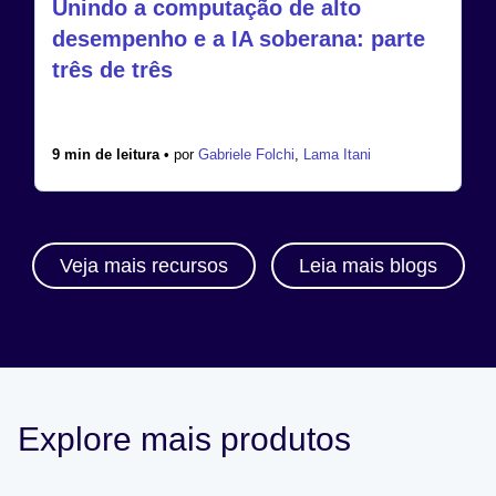
Unindo a computação de alto
desempenho e a IA soberana: parte
três de três
9 min de leitura •
por
Gabriele Folchi
,
Lama Itani
Veja mais recursos
Leia mais blogs
Explore mais produtos