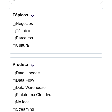
Indústria
Tópicos
Serviços financeiros
Negócios
Técnico
Fabricação
Parceiros
Cultura
Seguros
Telecomunicações
Produto
Tecnologia
Data Lineage
Data Flow
Setor público
Data Warehouse
Plataforma Cloudera
Saúde
No local
Streaming
Educação