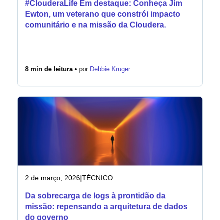
#ClouderaLife Em destaque: Conheça Jim
Ewton, um veterano que constrói impacto
comunitário e na missão da Cloudera.
8 min de leitura •
por
Debbie Kruger
2 de março, 2026
|
TÉCNICO
Da sobrecarga de logs à prontidão da
missão: repensando a arquitetura de dados
do governo