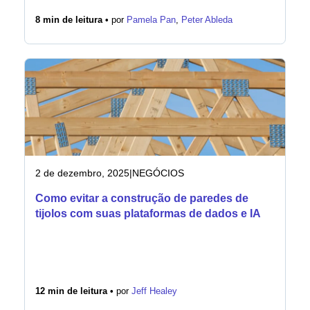
8 min de leitura •
por
Pamela Pan
,
Peter Ableda
2 de dezembro, 2025
|
NEGÓCIOS
Como evitar a construção de paredes de
tijolos com suas plataformas de dados e IA
12 min de leitura •
por
Jeff Healey