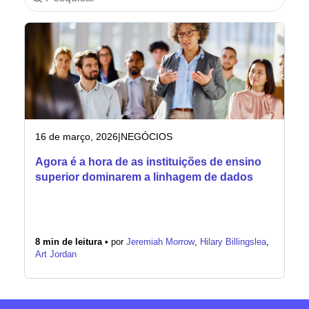
Indústria
Serviços financeiros
Fabricação
Seguros
16 de março, 2026
|
NEGÓCIOS
Agora é a hora de as instituições de ensino
Telecomunicações
superior dominarem a linhagem de dados
Tecnologia
Setor público
8 min de leitura •
por
Jeremiah Morrow
,
Hilary Billingslea
,
Art Jordan
Saúde
Educação