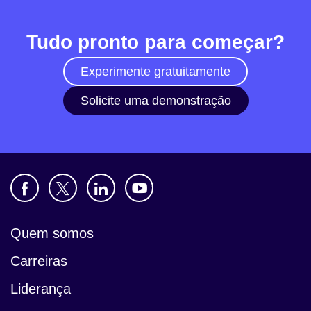
Tudo pronto para começar?
Notícias
Experimente gratuitamente
Solicite uma demonstração
Quem somos
Carreiras
Liderança