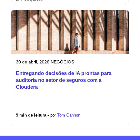
Indústria
Serviços financeiros
Fabricação
Seguros
30 de abril, 2026
|
NEGÓCIOS
Entregando decisões de IA prontas para
Telecomunicações
auditoria no setor de seguros com a
Cloudera
Tecnologia
Setor público
9 min de leitura •
por
Tom Gannon
Saúde
Educação