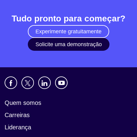
Tudo pronto para começar?
Notícias
Experimente gratuitamente
Solicite uma demonstração
Quem somos
Carreiras
Liderança