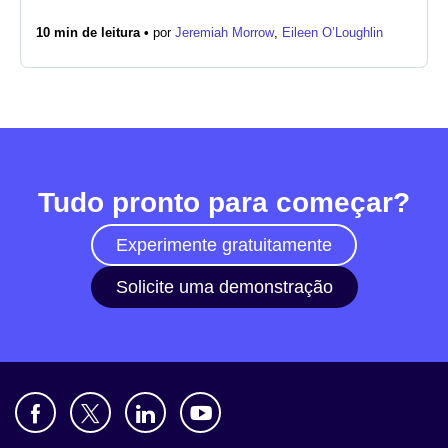
10 min de leitura •
por
Jeremiah Morrow
,
Eileen O’Loughlin
Notícias
Tudo pronto para começar?
Experimente gratuitamente
Solicite uma demonstração