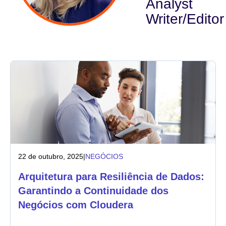
Analyst
Writer/Editor
Indústria
Serviços financeiros
Fabricação
Seguros
Telecomunicações
Tecnologia
22 de outubro, 2025
|
NEGÓCIOS
Setor público
Arquitetura para Resiliência de Dados:
Garantindo a Continuidade dos
Saúde
Negócios com Cloudera
Educação