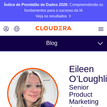
Índice de Prontidão de Dados 2026:
Compreendendo os
fundamentos para o sucesso da IA
Veja os resultados
Blog
Tópicos
Eileen
Negócios
O’Loughl
Técnico
Senior
Parceiros
Product
Cultura
Marketing