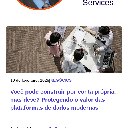
Services
Indústria
Serviços financeiros
Fabricação
Seguros
Telecomunicações
10 de fevereiro, 2026
|
NEGÓCIOS
Tecnologia
Você pode construir por conta própria,
Setor público
mas deve? Protegendo o valor das
plataformas de dados modernas
Saúde
Educação