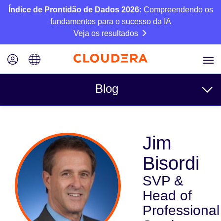
Índice de Prontidão de Dados 2026:
Compreendendo os
fundamentos para o sucesso da IA
Veja os resultados
Blog
Tópicos
Jim
Negócios
Bisordi
Técnico
SVP &
Parceiros
Head of
Cultura
Professional