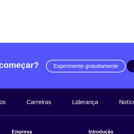
 começar?
Experimente gratuitamente
os
Carreiras
Liderança
Notíc
Empresa
Introdução