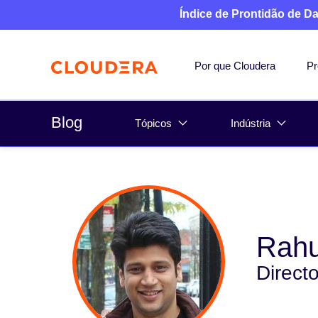
Índice de Prontidão de D
Por que Cloudera
Pr
Blog
Tópicos
Indústria
Rahu
Directo