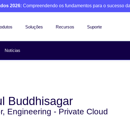
ados 2026:
Compreendendo os fundamentos para o sucesso da
odutos
Soluções
Recursos
Suporte
Notícias
l Buddhisagar
r, Engineering - Private Cloud