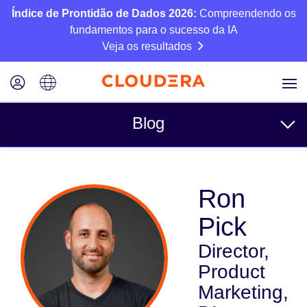
Índice de Prontidão de Dados 2026:
Compreendendo os
fundamentos para o sucesso da IA
Veja os resultados
Blog
Tópicos
Ron
Negócios
Pick
Técnico
Director,
Parceiros
Product
Cultura
Marketing,