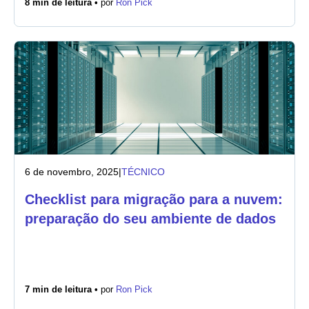
8 min de leitura •
por
Ron Pick
Notícias
6 de novembro, 2025
|
TÉCNICO
Checklist para migração para a nuvem:
preparação do seu ambiente de dados
7 min de leitura •
por
Ron Pick