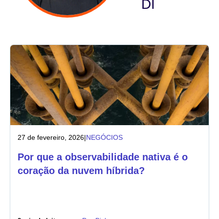
DI
Indústria
Serviços financeiros
Fabricação
Seguros
Telecomunicações
27 de fevereiro, 2026
|
NEGÓCIOS
Tecnologia
Por que a observabilidade nativa é o
Setor público
coração da nuvem híbrida?
Saúde
Educação