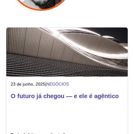
Indústria
Serviços financeiros
Fabricação
Seguros
Telecomunicações
23 de junho, 2025
|
NEGÓCIOS
Tecnologia
O futuro já chegou — e ele é agêntico
Setor público
Saúde
Educação