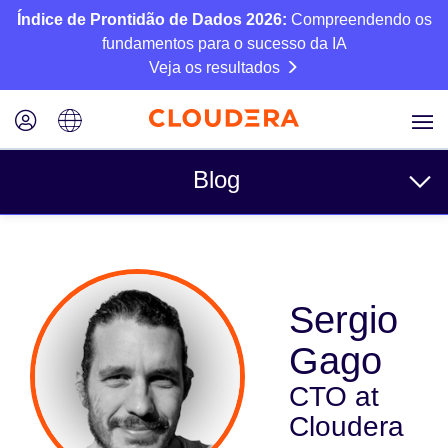
Índice de Prontidão de Dados 2026:
Compreendendo os
fundamentos para o sucesso da IA
Veja os resultados
Blog
Tópicos
Negócios
Sergio
Técnico
Gago
Parceiros
CTO at
Cultura
Cloudera