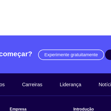
 começar?
Experimente gratuitamente
os
Carreiras
Liderança
Notíc
Empresa
Introdução