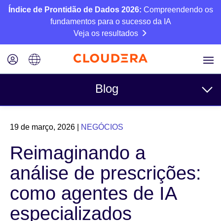
Índice de Prontidão de Dados 2026:
Compreendendo os
fundamentos para o sucesso da IA
Veja os resultados
Blog
Tópicos
19 de março, 2026
|
NEGÓCIOS
Negócios
Reimaginando a
Técnico
análise de prescrições:
Parceiros
como agentes de IA
Cultura
especializados