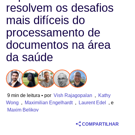
resolvem os desafios
Indústria
mais difíceis do
Serviços financeiros
processamento de
Fabricação
documentos na área
da saúde
Seguros
Telecomunicações
Tecnologia
9 min de leitura
• por
Vish Rajagopalan
,
Kathy
Setor público
Wong
,
Maximilian Engelhardt
,
Laurent Edel
, e
Maxim Belikov
Saúde
COMPARTILHAR
Educação