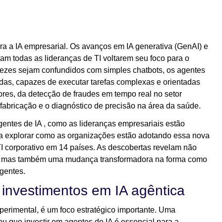
a a IA empresarial. Os avanços em IA generativa (GenAI) e
m todas as lideranças de TI voltarem seu foco para o
vezes sejam confundidos com simples chatbots, os agentes
as, capazes de executar tarefas complexas e orientadas
tores, da detecção de fraudes em tempo real no setor
a fabricação e o diagnóstico de precisão na área da saúde.
ntes de IA , como as lideranças empresariais estão
ra explorar como as organizações estão adotando essa nova
TI corporativo em 14 países. As descobertas revelam não
A, mas também uma mudança transformadora na forma como
gentes.
investimentos em IA agêntica
perimental, é um foco estratégico importante. Uma
 que investir em agentes de IA é essencial para a