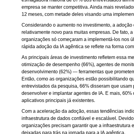
empresa se manter competitiva. Ainda mais revelad
12 meses, com metade deles visando uma implementa
Considerando o aumento no investimento, a adoção 
relativamente novo para muitas empresas. De fato, a
organizações só começaram a implementá-los nos úl
rápida adoção da IA agêntica se reflete na forma co
As principais áreas de investimento refletem essa me
otimização de desempenho (66%), agentes de monito
desenvolvimento (62%) — ferramentas que prometem a
Então, como as organizações estão possibilitando 
entrevistados da pesquisa, 66% disseram que usam pl
desenvolver e implantar agentes de IA. E mais, 60%
aplicativos principais já existentes.
Com a aceleração da adoção, essas tendências indi
infraestrutura de dados confiável e escalável. Devid
organizações precisam garantir que a infraestrutura 
deixadas para trás na jornada para a IA agêntica.