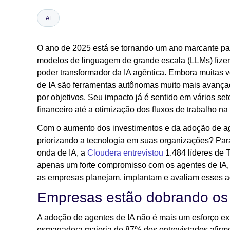
AI
O ano de 2025 está se tornando um ano marcante par
modelos de linguagem de grande escala (LLMs) fizera
poder transformador da IA agêntica. Embora muitas 
de IA são ferramentas autônomas muito mais avançad
por objetivos. Seu impacto já é sentido em vários se
financeiro até a otimização dos fluxos de trabalho n
Com o aumento dos investimentos e da adoção de age
priorizando a tecnologia em suas organizações? Pa
onda de IA, a
Cloudera entrevistou
1.484 líderes de 
apenas um forte compromisso com os agentes de I
as empresas planejam, implantam e avaliam esses a
Empresas estão dobrando os 
A adoção de agentes de IA não é mais um esforço ex
esmagadora maioria de 87% dos entrevistados afirmou