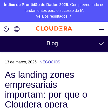
Índice de Prontidão de Dados 2026:
Compreendendo os
fundamentos para o sucesso da IA
Veja os resultados
Blog
Tópicos
13 de março, 2026
|
NEGÓCIOS
Negócios
As landing zones
Técnico
empresariais
Parceiros
importam: por que o
Cultura
Cloudera opera