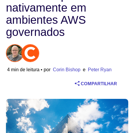
nativamente em
Indústria
ambientes AWS
Serviços financeiros
governados
Fabricação
Seguros
4 min de leitura
• por
Corin Bishop
e
Peter Ryan
Telecomunicações
COMPARTILHAR
Tecnologia
Setor público
Saúde
Educação