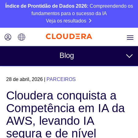
Índice de Prontidão de Dados 2026:
Compreendendo os
fundamentos para o sucesso da IA
Veja os resultados
Blog
Tópicos
28 de abril, 2026
|
PARCEIROS
Negócios
Cloudera conquista a
Técnico
Competência em IA da
Parceiros
AWS, levando IA
Cultura
segura e de nível