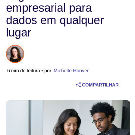
empresarial para
Indústria
dados em qualquer
Serviços financeiros
lugar
Fabricação
Seguros
6 min de leitura
• por
Michelle Hoover
Telecomunicações
COMPARTILHAR
Tecnologia
Setor público
Saúde
Educação