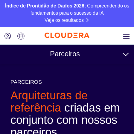
Índice de Prontidão de Dados 2026:
Compreendendo os
fundamentos para o sucesso da IA
Veja os resultados
Parceiros
Para clientes
PARCEIROS
Encontre um parceiro
Arquiteturas de
Arquiteturas de referência
referência
criadas em
conjunto com nossos
Para parceiros
parceiros