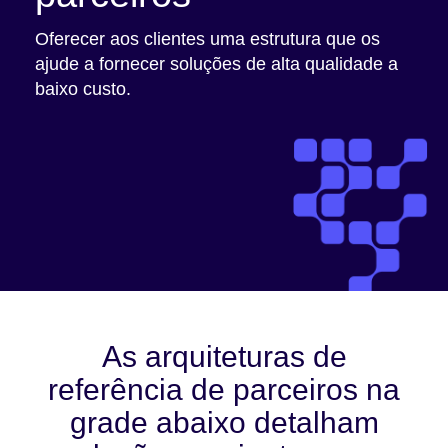
Nosso programa de parceiros
Oferecer aos clientes uma estrutura que os
Login no portal de parceiros
ajude a fornecer soluções de alta qualidade a
baixo custo.
Recursos
Blogs de parceiros
Vídeos de parceiros
As arquiteturas de
referência de parceiros na
grade abaixo detalham