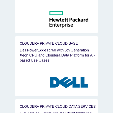
PARTNER
Intel
HPE
Dell
Oracle
CLOUDERA PRIVATE CLOUD BASE
NVIDIA
Dell PowerEdge R760 with 5th Generation
Cisco
Xeon CPU and Cloudera Data Platform for AI-
AMD
based Use Cases
Lenovo
IBM
Nutanix
VMware
SuperMicro
CLOUDERA PRIVATE CLOUD DATA SERVICES
Hitachi