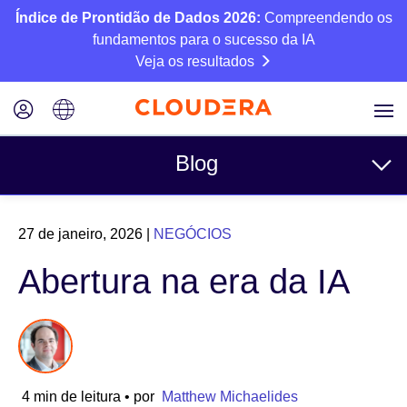
Índice de Prontidão de Dados 2026:
Compreendendo os
fundamentos para o sucesso da IA
Veja os resultados
Blog
Tópicos
27 de janeiro, 2026
|
NEGÓCIOS
Negócios
Abertura na era da IA
Técnico
Parceiros
Cultura
4 min de leitura
• por
Matthew Michaelides