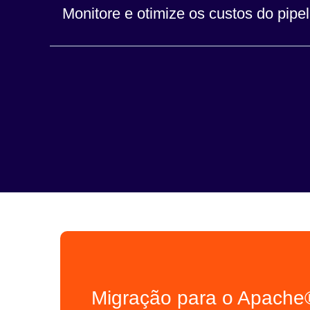
Monitore e otimize os custos do pipel
externamente.
Reduza o TCO com observabilidade e computação 
Migração para o Apache®