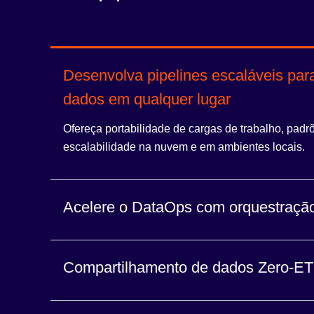
Desenvolva pipelines escaláveis par
dados em qualquer lugar
Ofereça portabilidade de cargas de trabalho, padr
escalabilidade na nuvem e em ambientes locais.
Acelere o DataOps com orquestraçã
Automatize fluxos de trabalho, itere pipelines e sim
Compartilhamento de dados Zero-E
colaborações.
Permitir o acesso seguro e confiável aos dados, in