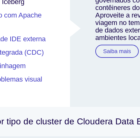
governados co
 Iceberg
contêineres do
to com Apache
Aproveite a r
viagem no tem
de dados exte
ambientes loc
ade IDE externa
Saiba mais
ntegrada (CDC)
linhagem
oblemas visual
r tipo de cluster de Cloudera Data 