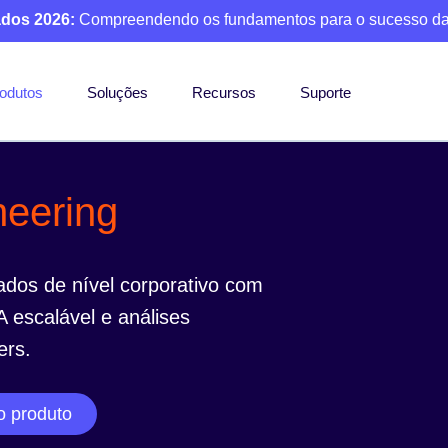
ados 2026:
Compreendendo os fundamentos para o sucesso da
odutos
Soluções
Recursos
Suporte
neering
dados de nível corporativo com
A escalável e análises
ers.
o produto