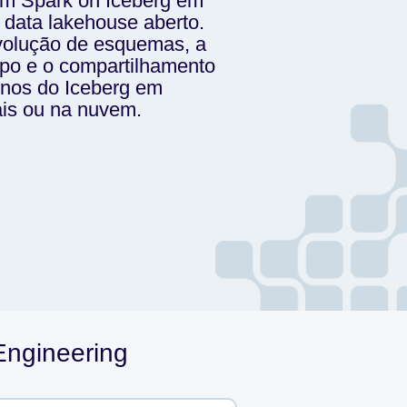
m Spark on Iceberg em
 data lakehouse aberto.
evolução de esquemas, a
po e o compartilhamento
rnos do Iceberg em
ais ou na nuvem.
Engineering