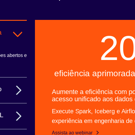
a
2
ões abertos e
eficiência aprimorad
o
Aumente a eficiência com po
acesso unificado aos dados 
plifique
Execute Spark, Iceberg e Airfl
TL
experiência em engenharia de
Assista ao webinar
terna e