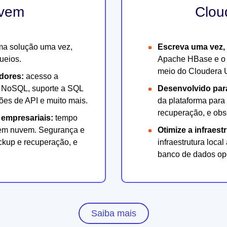
uvem
Clou
ma solução uma vez,
Escreva uma vez,
ueios.
Apache HBase e o 
meio do Cloudera U
edores:
acesso a
do NoSQL, suporte a SQL
Desenvolvido par
ões de API e muito mais.
da plataforma para
recuperação, e obs
 empresariais:
tempo
s em nuvem. Segurança e
Otimize a infraest
ckup e recuperação, e
infraestrutura loca
banco de dados op
Saiba mais