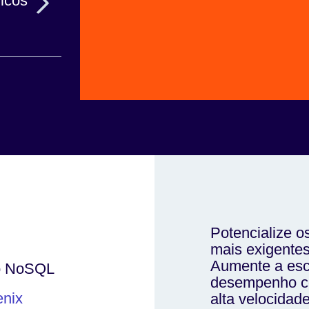
ricos
cadas.
ltas e
ntânea de
Potencialize os
mais exigente
Aumente a esca
o NoSQL
desempenho co
nix
alta velocidad