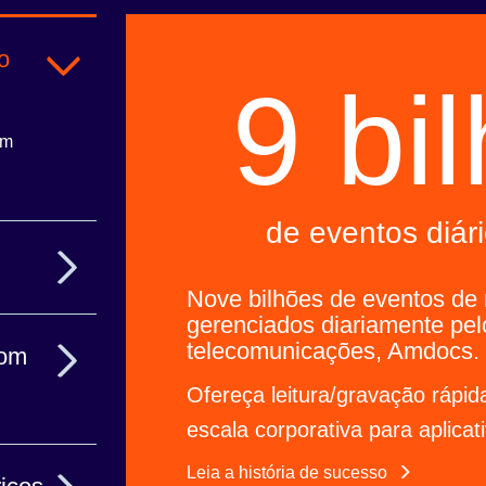
o
9 bi
em
de eventos diár
Nove bilhões de eventos de
gerenciados diariamente pelo
 garantir um
telecomunicações, Amdocs.
com
inental.
Ofereça leitura/gravação rápid
escala corporativa para aplicat
mento de
Leia a história de sucesso