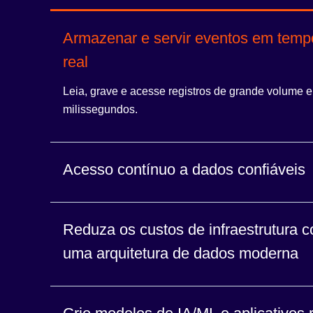
Armazenar e servir eventos em temp
real
Leia, grave e acesse registros de grande volume 
milissegundos.
Acesso contínuo a dados confiáveis
Suporte 24 horas por dia, 7 dias por semana, para
Reduza os custos de infraestrutura 
tempo de atividade ideal no fabricante global Cont
uma arquitetura de dados moderna
Economize nos gastos com nuvem com armazena