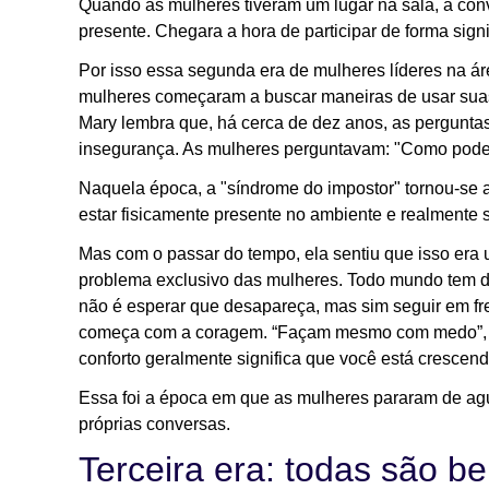
Quando as mulheres tiveram um lugar na sala, a co
presente. Chegara a hora de participar de forma signi
Por isso essa segunda era de mulheres líderes na ár
mulheres começaram a buscar maneiras de usar suas v
Mary lembra que, há cerca de dez anos, as pergunta
insegurança. As mulheres perguntavam: "Como pode
Naquela época, a "síndrome do impostor" tornou-se 
estar fisicamente presente no ambiente e realmente s
Mas com o passar do tempo, ela sentiu que isso er
problema exclusivo das mulheres. Todo mundo tem 
não é esperar que desapareça, mas sim seguir em fr
começa com a coragem. “Façam mesmo com medo”, el
conforto geralmente significa que você está crescen
Essa foi a época em que as mulheres pararam de ag
próprias conversas.
Terceira era: todas são b