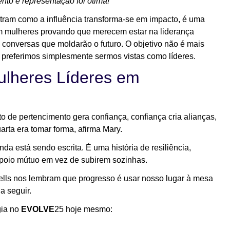
to e representação foi ótima!"
ram como a influência transforma-se em impacto, é uma
em mulheres provando que merecem estar na liderança
as conversas que moldarão o futuro. O objetivo não é mais
o preferimos simplesmente sermos vistas como líderes.
ulheres Líderes em
o de pertencimento gera confiança, confiança cria alianças,
arta era tomar forma, afirma Mary.
nda está sendo escrita. É uma história de resiliência,
poio mútuo em vez de subirem sozinhas.
ells nos lembram que progresso é usar nosso lugar à mesa
a seguir.
gia no
EVOLVE
25 hoje mesmo: