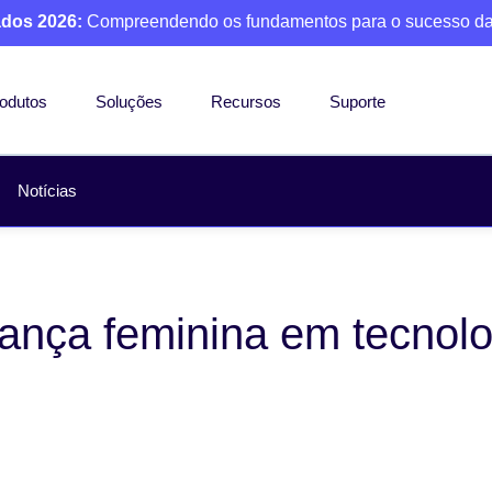
ados 2026:
Compreendendo os fundamentos para o sucesso da
odutos
Soluções
Recursos
Suporte
Notícias
rança feminina em tecnolo