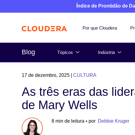
Índice de Prontidão de D
Por que Cloudera
Pr
Blog
Tópicos
Indústria
17 de dezembro, 2025
|
CULTURA
As três eras das lide
de Mary Wells
8 min de leitura
• por
Debbie Kruger